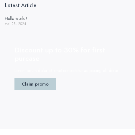
Latest Article
Hello world!
mai 28, 2024
Discount up to 30% for first
purcase
Lorem ipsum dolor sit amet consectetur adipiscing elit dolor
Claim promo