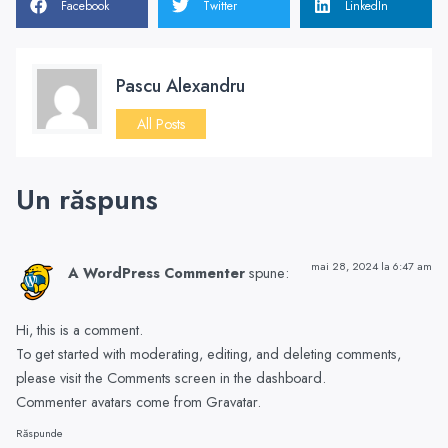
Facebook
Twitter
LinkedIn
Pascu Alexandru
All Posts
Un răspuns
mai 28, 2024 la 6:47 am
A WordPress Commenter
spune:
Hi, this is a comment.
To get started with moderating, editing, and deleting comments,
please visit the Comments screen in the dashboard.
Commenter avatars come from
Gravatar
.
Răspunde