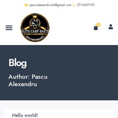
pascualexandru64@gmail.com
0712487192
0
Blog
Author:
Pascu
Alexandru
Hello world!