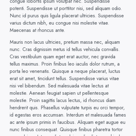
congue lobortis ipsum volutpat nec. Suspendisse
potenti. Suspendisse ut porttitor nisi, sed aliquam odio.
Nunc id purus quis ligula placerat ultricies. Suspendisse
varius dictum nibh, eu congue nisi molestie vitae.
Maecenas at rhoncus ante.
Mauris non lacus ultricies, pretium massa nec, aliquam
nunc. Cras dignissim metus id tellus vehicula convallis.
Cras vestibulum quam eget erat auctor, nec gravida
tellus maximus. Proin finibus leo iaculis dolor rutrum, a
porta leo venenatis. Quisque a neque placerat, luctus
erat sit amet, tincidunt tellus. Suspendisse varius vitae
nisi vel bibendum. Sed malesuada vitae lectus at
molestie. Aenean feugiat sapien ut pellentesque
molestie. Proin sagittis lacus lectus, id rhoncus diam
hendrerit quis. Phasellus vulputate turpis eu orci tempor,
id egestas eros accumsan. Interdum et malesuada fames
ac ante ipsum primis in faucibus. Aliquam eget augue eu
nunc finibus consequat. Quisque finibus pharetra tortor