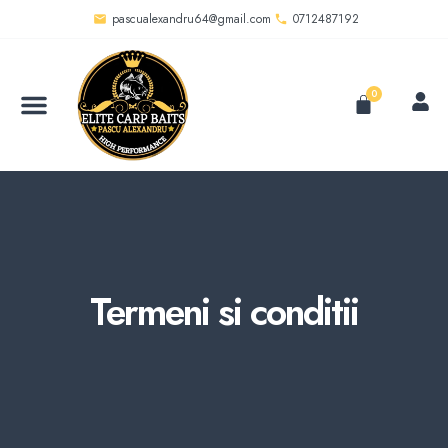
pascualexandru64@gmail.com
0712487192
0
Termeni si conditii