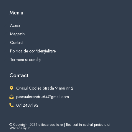
Meniu
Acasa
Magazin
Contact
Politica de confidențialitate
Termeni și condiții
Contact
Orasul Codlea Strada 9 mai nr 2
pascualexandru64@gmail.com
0712487192
© Copyright 2024 elitecarpbaits.ro | Realizat în cadrul proiectului
WAcademy.ro