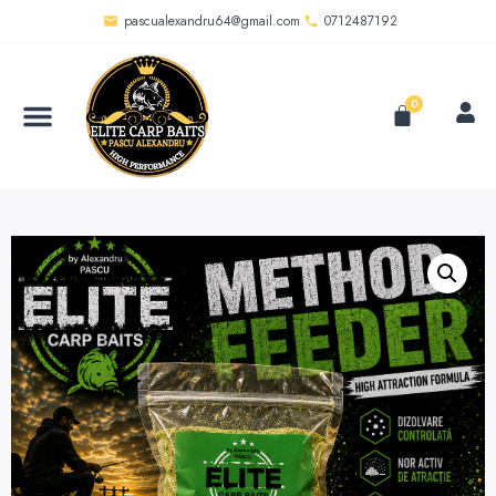
pascualexandru64@gmail.com
0712487192
0